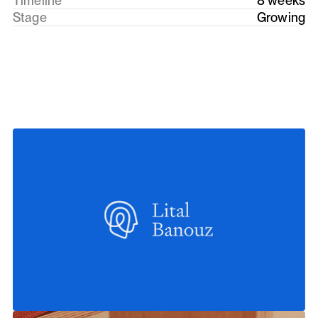
Timeline
8 weeks
Stage
Growing