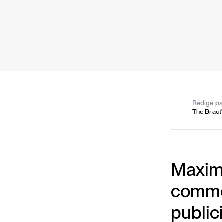
Rédigé pa
The Bract
Maximi
commen
public