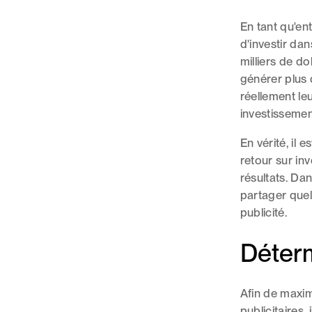
En tant qu'e
d'investir da
milliers de do
générer plus 
réellement le
investissemen
En vérité, il
retour sur in
résultats. Dan
partager quel
publicité.
Déterm
Afin de maxim
publicitaires,