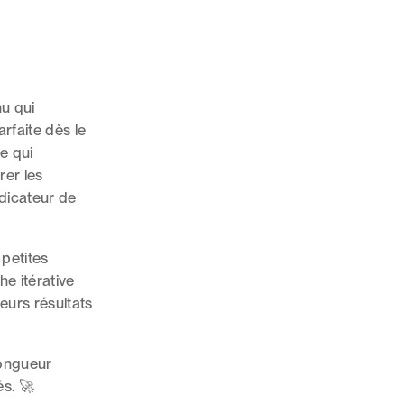
nu qui
rfaite dès le
e qui
rer les
ndicateur de
 petites
e itérative
eurs résultats
longueur
és. 🚀