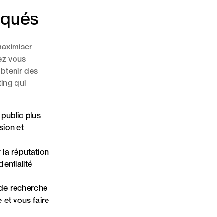
isqués
maximiser
vez vous
obtenir des
ting qui
public plus
sion et
 la réputation
dentialité
 de recherche
 et vous faire