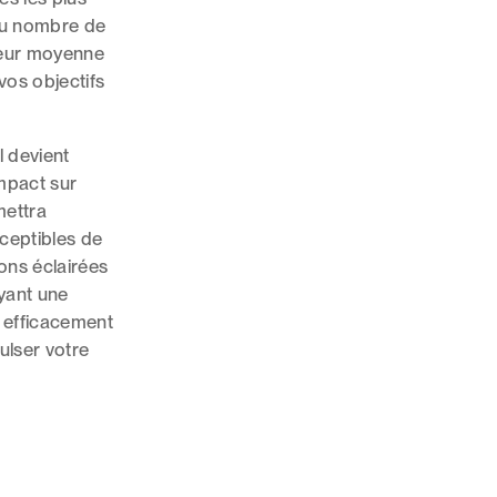
 du nombre de
leur moyenne
os objectifs
l devient
mpact sur
mettra
ceptibles de
ons éclairées
ayant une
 efficacement
pulser votre