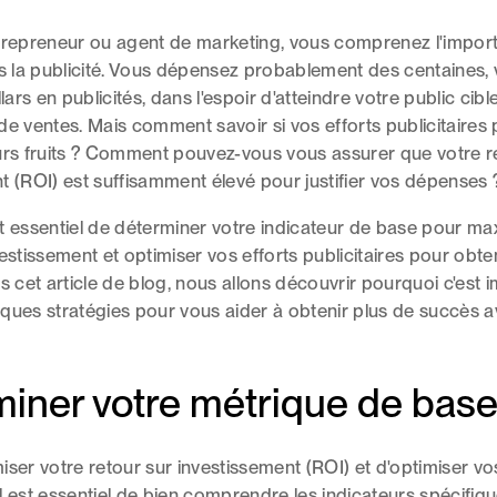
ntrepreneur ou agent de marketing, vous comprenez l'impor
ns la publicité. Vous dépensez probablement des centaines, 
llars en publicités, dans l'espoir d'atteindre votre public cibl
de ventes. Mais comment savoir si vos efforts publicitaires 
urs fruits ? Comment pouvez-vous vous assurer que votre r
t (ROI) est suffisamment élevé pour justifier vos dépenses 
 est essentiel de déterminer votre indicateur de base pour ma
vestissement et optimiser vos efforts publicitaires pour obte
s cet article de blog, nous allons découvrir pourquoi c'est 
ques stratégies pour vous aider à obtenir plus de succès a
iner votre métrique de bas
iser votre retour sur investissement (ROI) et d'optimiser vo
 il est essentiel de bien comprendre les indicateurs spécifiqu