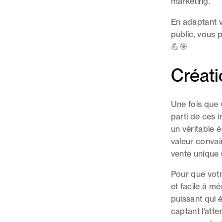
marketing.
En adaptant v
public, vous p
💪🎯
Créati
Une fois que 
parti de ces 
un véritable 
valeur convai
vente unique 
Pour que votre
et facile à m
puissant qui 
captant l'atte