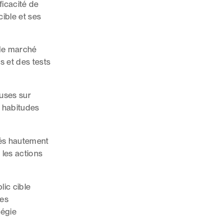
ficacité de
cible et ses
 de marché
s et des tests
euses sur
 habitudes
tés hautement
 les actions
ic cible
nes
tégie