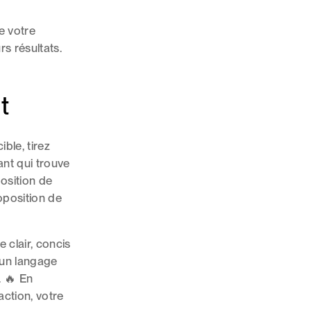
e votre
rs résultats.
t
ble, tirez
nt qui trouve
osition de
oposition de
 clair, concis
 un langage
. 🔥 En
action, votre