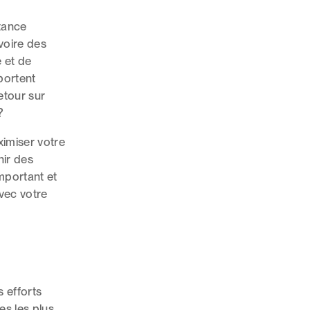
tance
voire des
e et de
portent
etour sur
?
ximiser votre
nir des
important et
vec votre
e
s efforts
es les plus