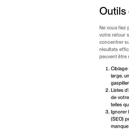
Outils
Ne vous fiez 
votre retour 
concentrer sur
résultats eff
peuvent être 
Ciblage 
large, u
gaspille
Listes d
de votre
telles q
Ignorer 
(SEO) pe
manquer