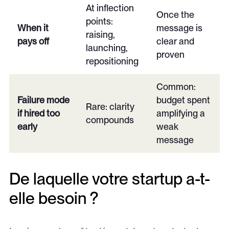
At inflection
Once the
points:
When it
message is
raising,
pays off
clear and
launching,
proven
repositioning
Common:
Failure mode
budget spent
Rare: clarity
if hired too
amplifying a
compounds
early
weak
message
De laquelle votre startup a-t-
elle besoin ?